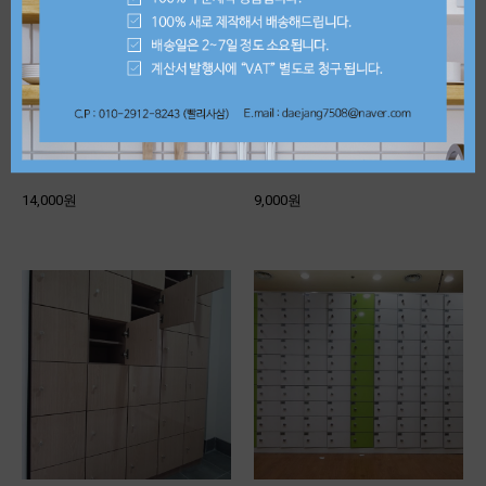
화이트2단투명신발장300*300*370
진그레이무광신발장300*200*370
14,000원
9,000원