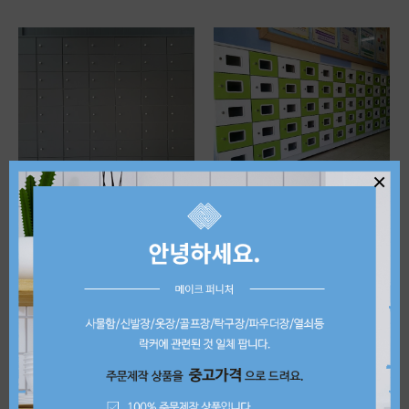
×
9단진그레이신발장 300*200*370총고(1870)
5단투명라운드신발장 300*200*370
9,000원
12,000원