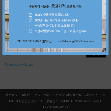
블랙키박스 보관함
상담문의
1
검색
Powered by KBoard
상호:메이크퍼니처ㅣ주소:고양시 일산서구 덕이동676-1l 사업자:611-38-
00593ㅣ통신판매:2019-고양일산서-0338호ㅣTel:010-6225-7735ㅣ
Fax:031-922-0174