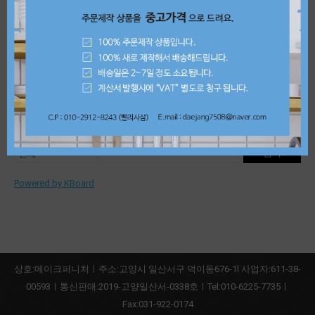
오픈신발장워시(1000*300*1350)
1원
1
검색
Powered by KBoard
상호:메이크퍼니처ㅣ주소:고양시 일산서구 덕이동676-1l 사업자:611-38-
00593ㅣ통신판매:2019-고양일산서-0338호ㅣTel:010-6225-7735ㅣ
Fax:031-922-0174