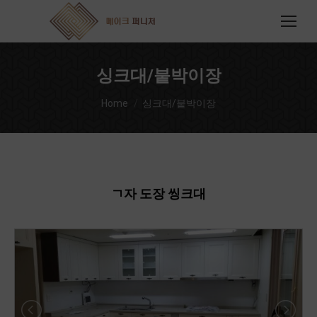
싱크대/붙박이장
You are here:
Home
싱크대/붙박이장
ㄱ자 도장 씽크대