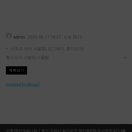
admin
·
2024-06-17 18:37
·
조회 3517
«
스포츠 센터 사물함( 진그레이, 환기도어)
환기도어 신발장,사물함
»
목록보기
Powered by KBoard
상호:메이크퍼니처ㅣ주소:고양시 일산서구 덕이동676-1l 사업자:611-38-