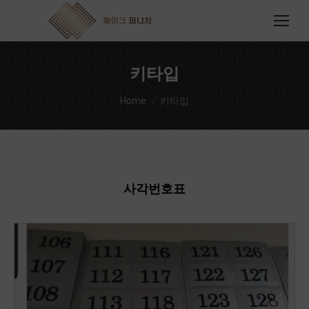
키타입
You are here:
Home
키타입
사각번호표