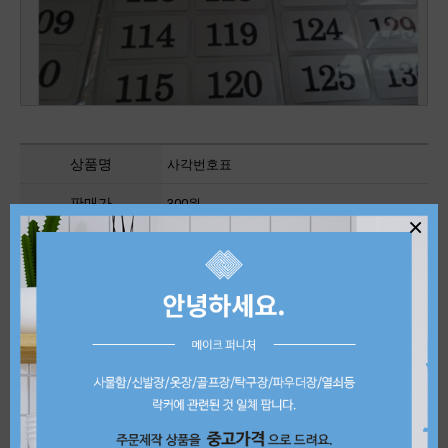
상품명
사각번호표
판매가
300원
×
제품 상세정보
번호표 10단위로 판매