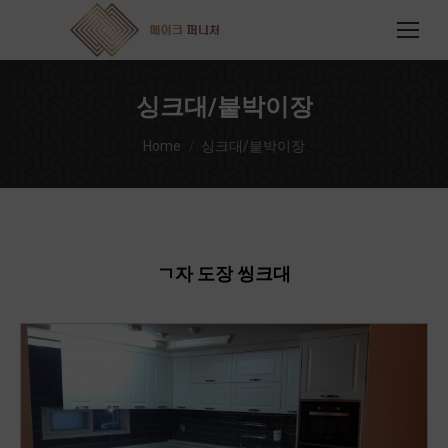
싱크대/붙박이장
You are here:
Home
싱크대/붙박이장
ㄱ자 도장 씽크대