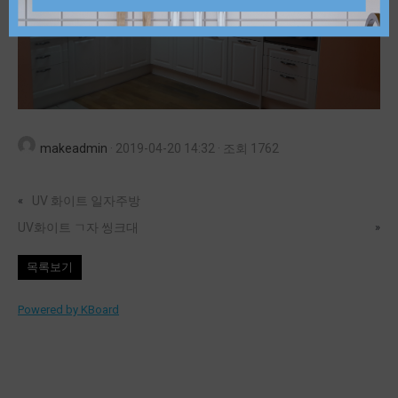
makeadmin
·
2019-04-20 14:32
·
조회 1762
«
UV 화이트 일자주방
UV화이트 ㄱ자 씽크대
»
목록보기
Powered by KBoard