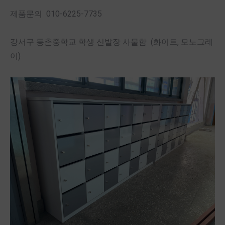
제품문의 010-6225-7735
강서구 등촌중학교 학생 신발장 사물함 (화이트, 모노그레
이)