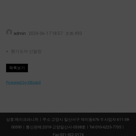
admin
·
2024-06-17 18:57
·
조회 493
«
환기도어 신발장
목록보기
Powered by KBoard
상호:메이크퍼니처ㅣ주소:고양시 일산서구 덕이동676-1l 사업자:611-38-
00593ㅣ통신판매:2019-고양일산서-0338호ㅣTel:010-6225-7735ㅣ
Fax:031-922-0174