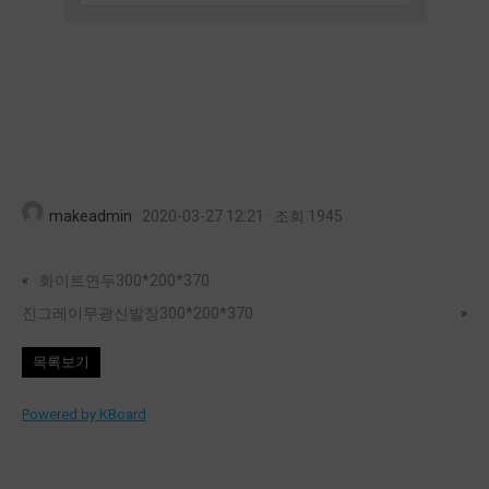
makeadmin
·
2020-03-27 12:21
·
조회 1945
«
화이트연두300*200*370
진그레이무광신발장300*200*370
»
목록보기
Powered by KBoard